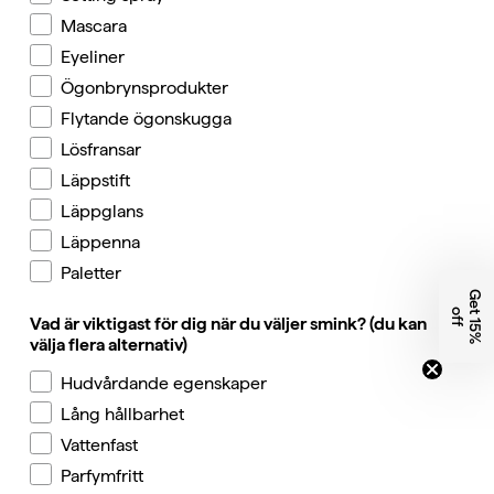
Mascara
Eyeliner
Ögonbrynsprodukter
Flytande ögonskugga
Lösfransar
Läppstift
Läppglans
Läppenna
Paletter
G
e
1
5
%
f
t
o
f
Vad är viktigast för dig när du väljer smink? (du kan
välja flera alternativ)
Hudvårdande egenskaper
Lång hållbarhet
Vattenfast
Parfymfritt