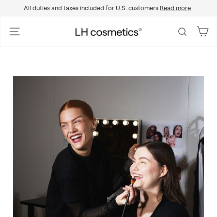
Skip
All duties and taxes included for U.S. customers
Read more
to
Pause
content
slideshow
L
Site navigation
Search
H
c
o
s
m
e
t
i
c
s