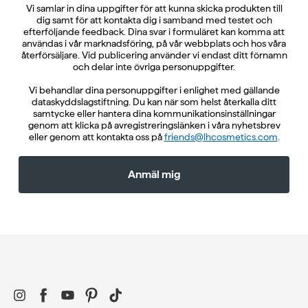
Vi samlar in dina uppgifter för att kunna skicka produkten till
dig samt för att kontakta dig i samband med testet och
efterföljande feedback. Dina svar i formuläret kan komma att
användas i vår marknadsföring, på vår webbplats och hos våra
återförsäljare. Vid publicering använder vi endast ditt förnamn
och delar inte övriga personuppgifter.
Vi behandlar dina personuppgifter i enlighet med gällande
dataskyddslagstiftning. Du kan när som helst återkalla ditt
samtycke eller hantera dina kommunikationsinställningar
genom att klicka på avregistreringslänken i våra nyhetsbrev
eller genom att kontakta oss på
friends@lhcosmetics.com
.
Anmäl mig
Instagram
Facebook
YouTube
Pinterest
TikTok