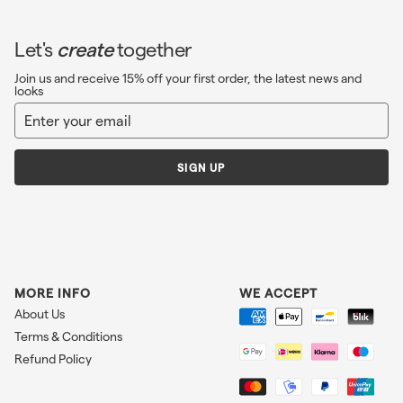
Let's
create
together
Join us and receive 15% off your first order, the latest news and
looks
Enter
Sign
your
up
email
SIGN UP
MORE INFO
WE ACCEPT
About Us
Terms & Conditions
Refund Policy