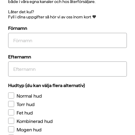
både i våra egna kanaler och hos återförsäljare.
Låter det kul?
Fyll i dina uppgifter så hör vi av oss inom kort 🧡
Förnamn
Efternamn
Hudtyp (du kan välja flera alternativ)
Normal hud
Torr hud
Fet hud
Kombinerad hud
Mogen hud